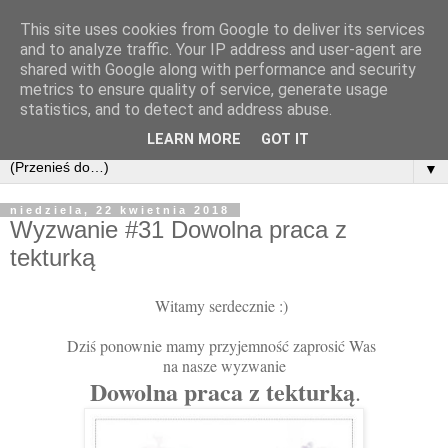
This site uses cookies from Google to deliver its services
and to analyze traffic. Your IP address and user-agent are
shared with Google along with performance and security
metrics to ensure quality of service, generate usage
statistics, and to detect and address abuse.
LEARN MORE
GOT IT
▼
niedziela, 22 kwietnia 2018
Wyzwanie #31 Dowolna praca z
tekturką
Witamy serdecznie :)
Dziś ponownie mamy przyjemność zaprosić Was
na nasze wyzwanie
Dowolna praca z tekturką
.