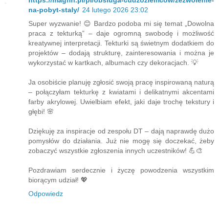
na-pobyt-staly/
24 lutego 2026 23:02
Super wyzwanie! 😊 Bardzo podoba mi się temat „Dowolna
praca z tekturką” – daje ogromną swobodę i możliwość
kreatywnej interpretacji. Tekturki są świetnym dodatkiem do
projektów – dodają strukturę, zainteresowania i można je
wykorzystać w kartkach, albumach czy dekoracjach. 💡
Ja osobiście planuję zgłosić swoją pracę inspirowaną naturą
– połączyłam tekturkę z kwiatami i delikatnymi akcentami
farby akrylowej. Uwielbiam efekt, jaki daje trochę tekstury i
głębi! 🌸
Dziękuję za inspiracje od zespołu DT – dają naprawdę dużo
pomysłów do działania. Już nie mogę się doczekać, żeby
zobaczyć wszystkie zgłoszenia innych uczestników! 💪🎨
Pozdrawiam serdecznie i życzę powodzenia wszystkim
biorącym udział! 💖
Odpowiedz