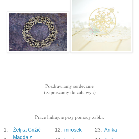
Pozdrawiamy serdecznie
i zapraszamy do zabawy :)
Prace linkujcie przy pomocy żabki:
1.
Željka Grižić
12.
mirosek
23.
Anika
Magda z