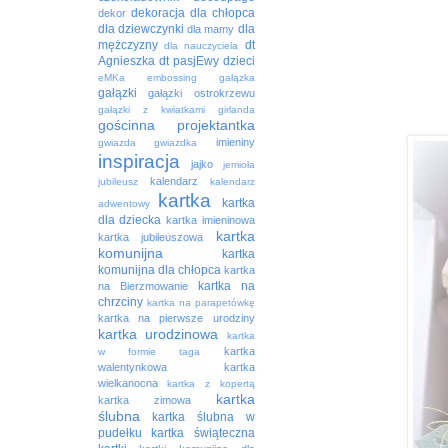
dekoracja
dla chłopca
dekor
dla dziewczynki
dla
dla mamy
mężczyzny
dt
dla nauczyciela
Agnieszka
dt pasjEwy
dzieci
eMKa
embossing
gałązka
gałązki
gałązki ostrokrzewu
gałązki z kwiatkami
girlanda
gościnna projektantka
imieniny
gwiazda
gwiazdka
inspiracja
jajko
jemioła
kalendarz
jubileusz
kalendarz
kartka
kartka
adwentowy
dla dziecka
kartka imieninowa
kartka
kartka jubileuszowa
komunijna
kartka
komunijna dla chłopca
kartka
kartka na
na Bierzmowanie
chrzciny
kartka na parapetówkę
kartka na pierwsze urodziny
kartka urodzinowa
kartka
kartka
w formie taga
walentynkowa
kartka
wielkanocna
kartka z kopertą
kartka
kartka zimowa
ślubna
kartka ślubna w
pudełku
kartka świąteczna