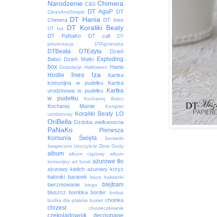
Narodzenie
Chimera
C&S
DT AgaP
DT
CleanAndSimple
DT Hania
Chimera
DT Ines
DT Koraliki Beaty
DT Iza
DT PaNaKo
DT call
DT
prezentacja
DTAgnieszka
DTBeata
DTEdyta
Dzień
Exploding
Babci
Dzień Matki
box
Hania
Gratulacje
Halloween
Ines
Iza
Hostie
Kartka
komunijna w pudełku
Kartka
Kartka
urodzinowa w pudełku
w pudełku
Kochanej Babci
Kochanej Mamie
Komplet
Koraliki Beaty
LO
urodzinowy
OriBella
Ozdoba wielkanocna
PaNaKo
Pierwsza
Komunia Święta
Serwetki
świąteczne
Uroczyście
Złote Gody
album
album ciążowy
album
ażurowe tło
komunijny
art book
ażurowy kielich
ażurowy krzyż
baloniki
baranek
baza
bałwanki
blejtram
bierzmowanie
bingo
bluszcz
bombka
border
brokat
choinka
budka dla ptaków
bukiet
chrzest
chusteczkownik
czekoladownik
decoupage