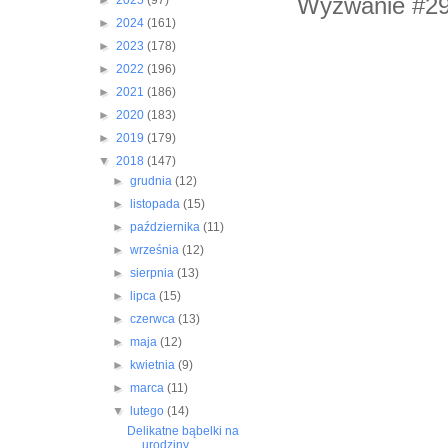
Wyzwanie #29 
►
2025
(97)
►
2024
(161)
►
2023
(178)
►
2022
(196)
►
2021
(186)
►
2020
(183)
►
2019
(179)
▼
2018
(147)
►
grudnia
(12)
►
listopada
(15)
►
października
(11)
►
września
(12)
►
sierpnia
(13)
►
lipca
(15)
►
czerwca
(13)
►
maja
(12)
►
kwietnia
(9)
►
marca
(11)
▼
lutego
(14)
Delikatne bąbelki na
urodziny