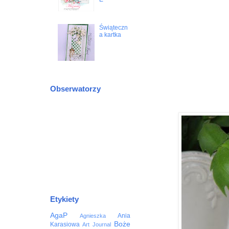
Świąteczn
a kartka
Obserwatorzy
Etykiety
AgaP
Ania
Agnieszka
Boże
Karasiowa
Art Journal