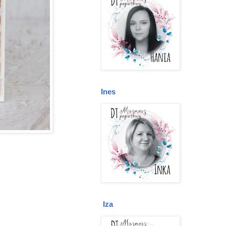
Ines
Iza