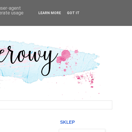
 user-agent
nerate usage
LEARN MORE
GOT IT
SKLEP