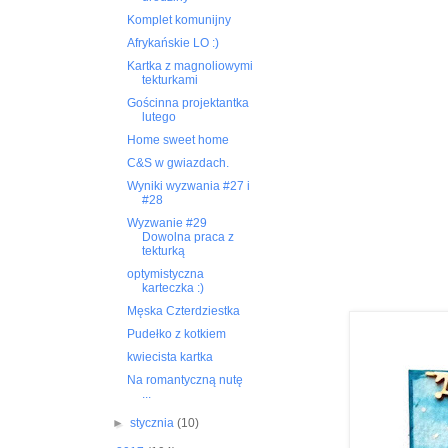
Komplet komunijny
Afrykańskie LO :)
Kartka z magnoliowymi
tekturkami
Gościnna projektantka
lutego
Home sweet home
C&S w gwiazdach.
Wyniki wyzwania #27 i
#28
Wyzwanie #29
Dowolna praca z
tekturką
optymistyczna
karteczka :)
Męska Czterdziestka
Pudełko z kotkiem
kwiecista kartka
Na romantyczną nutę
...
►
stycznia
(10)