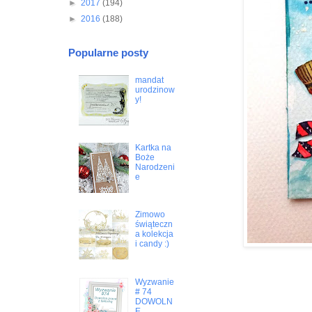
►
2017
(194)
►
2016
(188)
Popularne posty
mandat
urodzinow
y!
Kartka na
Boże
Narodzeni
e
Zimowo
świąteczn
a kolekcja
i candy :)
Wyzwanie
# 74
DOWOLN
E