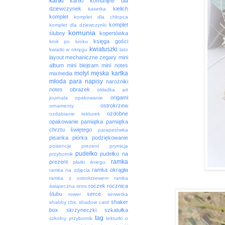
kartki
kartki komunijne dla
dziewczynek
kielich
kasetka
komplet
komplet dla chłopca
komplet
komplet dla dziewczynki
komunia
ślubny
kopertówka
księga gości
krok po kroku
kwiatuszki
kwiatki w okręgu
lato
layout
mechaniczne zegary
mini
album
mini blejtram
mini notes
motyl
męska kartka
mixmedia
młoda para
napisy
narożniki
notes
obrazek
okładka art
origami
journala
opakowanie
ostrokrzew
ornamenty
ozdobne
ozdabianie tekturek
opakowanie
pamiątka
pamiątka
chrztu świętego
parapetówka
pisanka
piórka
podziękowanie
poisencje
prezent
prymicja
pudełko
pudełko na
przybornik
ramka
prezent
płatki śniegu
ramka okrągła
ramka na zdjęcia
ramka z ostrokrzewem
ramka
roczek
rocznica
świąteczna
retro
ślubu
serce
rower
serwetka
shaker
shabby chic
shadow card
box
skrzyneczki
szkatułka
tag
szkolny przybornik
tekturki o