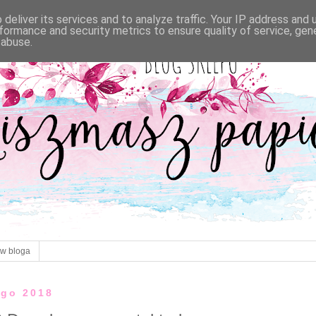
deliver its services and to analyze traffic. Your IP address and
formance and security metrics to ensure quality of service, ge
 abuse.
ów bloga
ego 2018