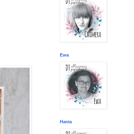
Ewa
Hania