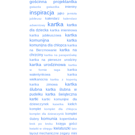
gościnna projektantka
imieniny
gwiazda
gwiazdka
inspiracja
jajko
jemioła
kalendarz
jubileusz
kalendarz
kartka
kartka
adwentowy
dla dziecka
kartka imieninowa
kartka
kartka jubileuszowa
komunijna
kartka
komunijna dla chłopca
kartka
kartka na
na Bierzmowanie
chrzciny
kartka na parapetówkę
kartka na pierwsze urodziny
kartka urodzinowa
kartka
kartka
w formie taga
walentynkowa
kartka
wielkanocna
kartka z kopertą
kartka
kartka zimowa
ślubna
kartka ślubna w
pudełku
kartka świąteczna
kartki
kartki komunijne dla
dziewczynek
kielich
kasetka
komplet
komplet dla chłopca
komplet
komplet dla dziewczynki
komunia
ślubny
kopertówka
księga gości
krok po kroku
kwiatuszki
kwiatki w okręgu
lato
layout
mechaniczne zegary
mini