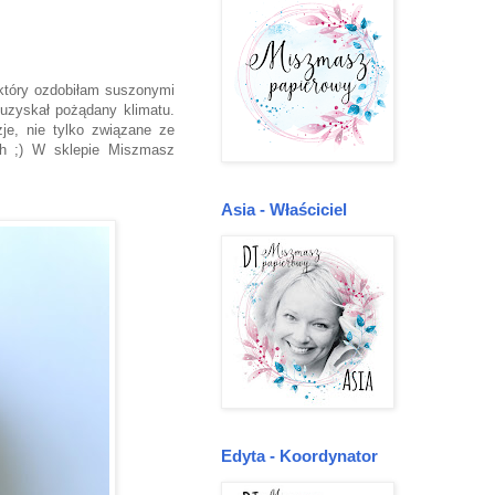
który ozdobiłam suszonymi
i uzyskał pożądany klimatu.
e, nie tylko związane ze
ch ;) W sklepie Miszmasz
Asia - Właściciel
Edyta - Koordynator