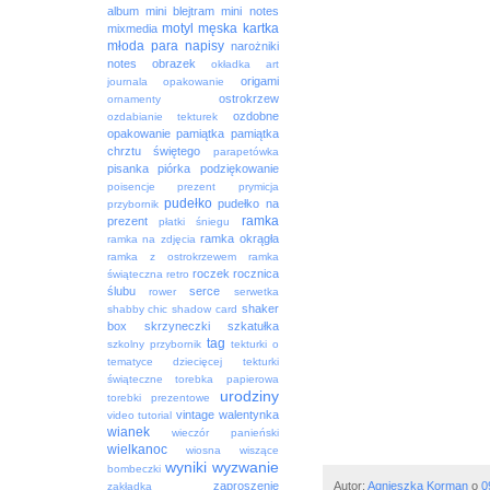
album
mini blejtram
mini notes
motyl
męska kartka
mixmedia
młoda para
napisy
narożniki
notes
obrazek
okładka art
origami
journala
opakowanie
ostrokrzew
ornamenty
ozdobne
ozdabianie tekturek
opakowanie
pamiątka
pamiątka
chrztu świętego
parapetówka
pisanka
piórka
podziękowanie
poisencje
prezent
prymicja
pudełko
pudełko na
przybornik
ramka
prezent
płatki śniegu
ramka okrągła
ramka na zdjęcia
ramka z ostrokrzewem
ramka
roczek
rocznica
świąteczna
retro
ślubu
serce
rower
serwetka
shaker
shabby chic
shadow card
box
skrzyneczki
szkatułka
tag
szkolny przybornik
tekturki o
tematyce dziecięcej
tekturki
świąteczne
torebka papierowa
urodziny
torebki prezentowe
vintage
walentynka
video tutorial
wianek
wieczór panieński
wielkanoc
wiosna
wiszące
wyniki
wyzwanie
bombeczki
Autor:
Agnieszka Korman
o
0
zaproszenie
zakładka