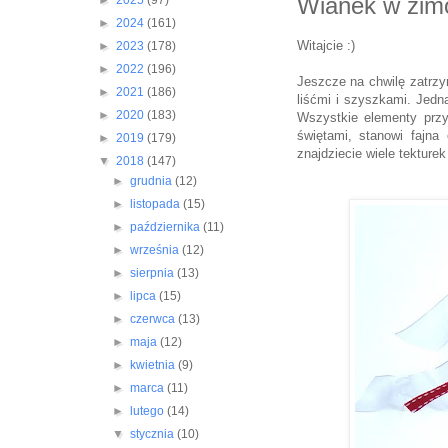
Wianek w zimo
►
2025
(97)
►
2024
(161)
Witajcie :)
►
2023
(178)
►
2022
(196)
Jeszcze na chwilę zatrz
►
2021
(186)
liśćmi i szyszkami. Jedna
►
2020
(183)
Wszystkie elementy przy
świętami, stanowi fajna
►
2019
(179)
znajdziecie wiele tekture
▼
2018
(147)
►
grudnia
(12)
►
listopada
(15)
►
października
(11)
►
września
(12)
►
sierpnia
(13)
►
lipca
(15)
►
czerwca
(13)
►
maja
(12)
►
kwietnia
(9)
►
marca
(11)
►
lutego
(14)
▼
stycznia
(10)