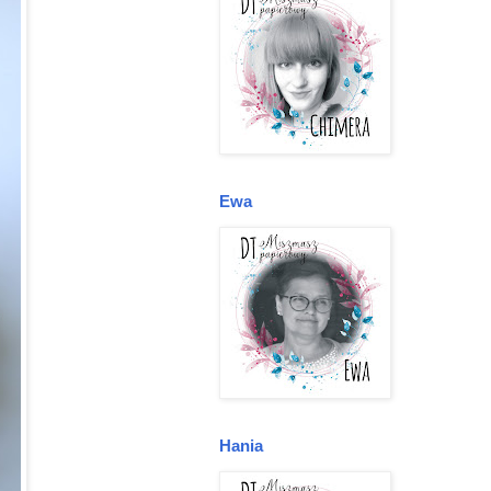
Ewa
Hania