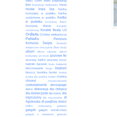
Exploding
Babci
Dzień Matki
box
Hania
Gratulacje
Halloween
Ines
Iza
Hostie
Kartka
komunijna w pudełku
Kartka
Kartka
urodzinowa w pudełku
w pudełku
Kochanej Babci
Kochanej Mamie
Komplet
Koraliki Beaty
LO
urodzinowy
OriBella
Ozdoba wielkanocna
PaNaKo
Pierwsza
Komunia Święta
Serwetki
świąteczne
Uroczyście
Złote Gody
album
album ciążowy
album
ażurowe tło
komunijny
art book
ażurowy kielich
ażurowy krzyż
baloniki
baranek
baza
bałwanki
blejtram
bierzmowanie
bingo
bluszcz
bombka
border
brokat
choinka
budka dla ptaków
bukiet
chrzest
chusteczkownik
czekoladownik
decoupage
dekoracja
dla chłopca
dekor
dla dziewczynki
dla
dla mamy
mężczyzny
dt
dla nauczyciela
Agnieszka
dt pasjEwy
dzieci
eMKa
embossing
gałązka
gałązki
gałązki ostrokrzewu
gałązki z kwiatkami
girlanda