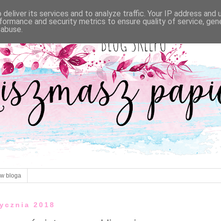
deliver its services and to analyze traffic. Your IP address and
formance and security metrics to ensure quality of service, ge
 abuse.
ów bloga
tycznia 2018