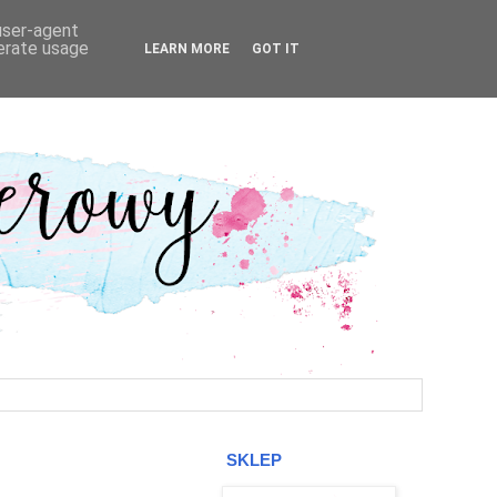
 user-agent
nerate usage
LEARN MORE
GOT IT
SKLEP