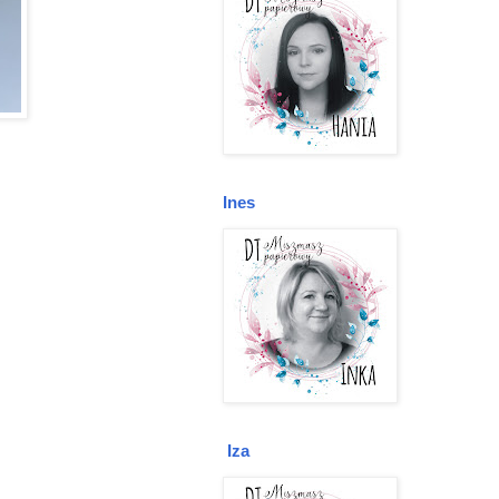
Ines
Iza