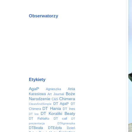
Obserwatorzy
Etykiety
AgaP
Ania
Agnieszka
Boże
Karasiowa
Art Journal
Narodzenie
Chimera
C&S
DT AgaP
DT
CleanAndSimple
DT Hania
Chimera
DT Ines
DT Koraliki Beaty
DT Iza
DT PaNaKo
DT call
DT
prezentacja
DTAgnieszka
DTBeata
DTEdyta
Dzień