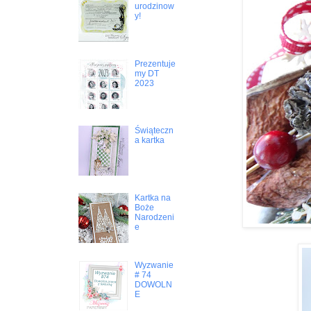
urodzinow
y!
Prezentuje
my DT
2023
Świąteczn
a kartka
Kartka na
Boże
Narodzeni
e
Wyzwanie
# 74
DOWOLN
E