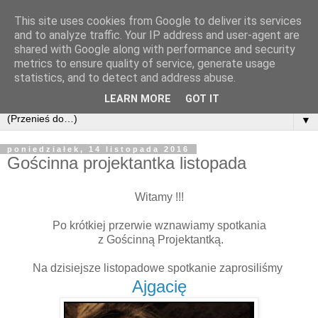
This site uses cookies from Google to deliver its services
and to analyze traffic. Your IP address and user-agent are
shared with Google along with performance and security
metrics to ensure quality of service, generate usage
statistics, and to detect and address abuse.
LEARN MORE
GOT IT
▼
poniedziałek, 14 listopada 2016
Gościnna projektantka listopada
Witamy !!!
Po krótkiej przerwie wznawiamy spotkania
z Gościnną Projektantką.
Na dzisiejsze listopadowe spotkanie zaprosiliśmy
Aj
gacię