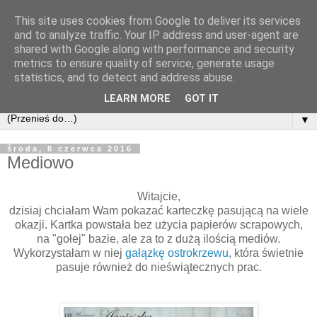
This site uses cookies from Google to deliver its services
and to analyze traffic. Your IP address and user-agent are
shared with Google along with performance and security
metrics to ensure quality of service, generate usage
statistics, and to detect and address abuse.
LEARN MORE
GOT IT
▼
środa, 8 czerwca 2016
Mediowo
Witajcie,
dzisiaj chciałam Wam pokazać karteczkę pasującą na wiele
okazji. Kartka powstała bez użycia papierów scrapowych,
na "gołej" bazie, ale za to z dużą ilością mediów.
Wykorzystałam w niej
gałązkę ostrokrzewu
, która świetnie
pasuje również do nieświątecznych prac.