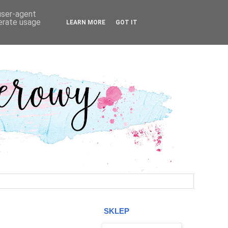
 user-agent
nerate usage
LEARN MORE
GOT IT
SKLEP