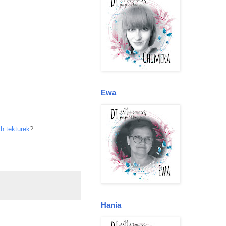
Ewa
 tekturek
?
Hania