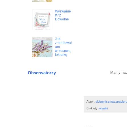
Wyzwanie
#72
Dowolne
Jak
zmediował
am
wrzosową
tekturkę
Mamy nadz
Obserwatorzy
Autor:
sklepmiszmaszpapier
Etykiety:
wyniki