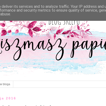
deliver its services and to analyze traffic. Your IP address and
formance and security metrics to ensure quality of service, ge
 abuse.
ów bloga
aja 2016