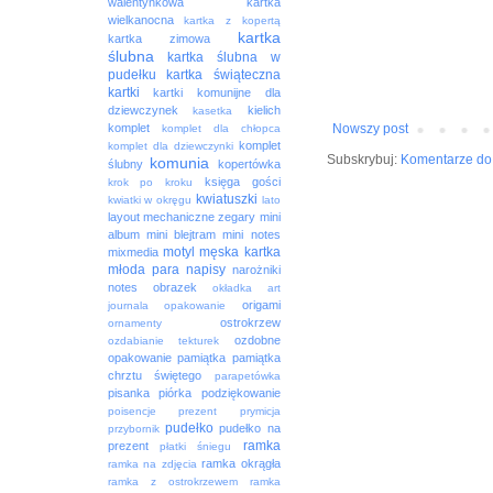
walentynkowa
kartka
wielkanocna
kartka z kopertą
kartka
kartka zimowa
ślubna
kartka ślubna w
pudełku
kartka świąteczna
kartki
kartki komunijne dla
dziewczynek
kielich
kasetka
Nowszy post
komplet
komplet dla chłopca
komplet
komplet dla dziewczynki
Subskrybuj:
Komentarze do 
komunia
ślubny
kopertówka
księga gości
krok po kroku
kwiatuszki
kwiatki w okręgu
lato
layout
mechaniczne zegary
mini
album
mini blejtram
mini notes
motyl
męska kartka
mixmedia
młoda para
napisy
narożniki
notes
obrazek
okładka art
origami
journala
opakowanie
ostrokrzew
ornamenty
ozdobne
ozdabianie tekturek
opakowanie
pamiątka
pamiątka
chrztu świętego
parapetówka
pisanka
piórka
podziękowanie
poisencje
prezent
prymicja
pudełko
pudełko na
przybornik
ramka
prezent
płatki śniegu
ramka okrągła
ramka na zdjęcia
ramka z ostrokrzewem
ramka