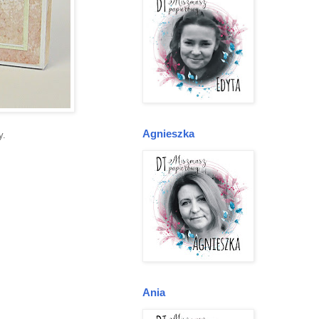
Agnieszka
y.
Ania