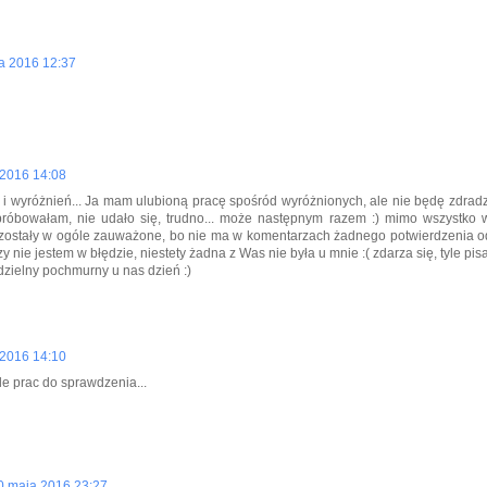
a 2016 12:37
 2016 14:08
 i wyróżnień... Ja mam ulubioną pracę spośród wyróżnionych, ale nie będę zdrad
próbowałam, nie udało się, trudno... może następnym razem :) mimo wszystko 
e zostały w ogóle zauważone, bo nie ma w komentarzach żadnego potwierdzenia
zy nie jestem w błędzie, niestety żadna z Was nie była u mnie :( zdarza się, tyle pi
zielny pochmurny u nas dzień :)
 2016 14:10
yle prac do sprawdzenia...
0 maja 2016 23:27