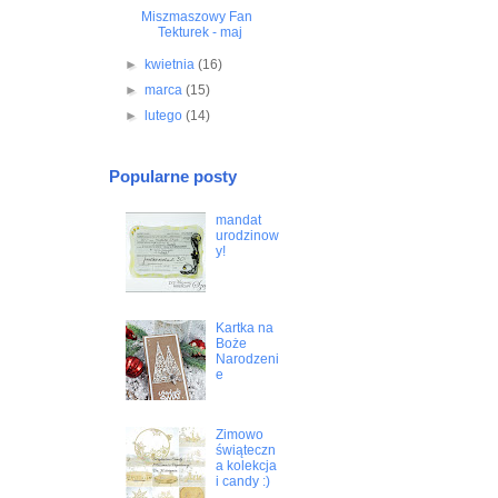
Miszmaszowy Fan
Tekturek - maj
►
kwietnia
(16)
►
marca
(15)
►
lutego
(14)
Popularne posty
mandat
urodzinow
y!
Kartka na
Boże
Narodzeni
e
Zimowo
świąteczn
a kolekcja
i candy :)