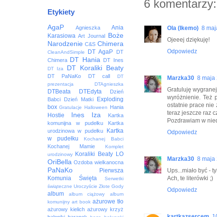
6 komentarzy:
Etykiety
AgaP
Ania
Ola (Ikemo)
8 maj
Agnieszka
Boże
Karasiowa
Art Journal
Ojeeej dziękuję!
Narodzenie
Chimera
C&S
Odpowiedz
DT AgaP
DT
CleanAndSimple
DT Hania
Chimera
DT Ines
DT Koraliki Beaty
DT Iza
DT PaNaKo
DT call
DT
Marzka30
8 maja
prezentacja
DTAgnieszka
Gratuluję wygranej
DTBeata
DTEdyta
Dzień
wyróżnienie. Też 
Exploding
Babci
Dzień Matki
ostatnie prace ni
box
Hania
Gratulacje
Halloween
teraz jeszcze raz c
Ines
Iza
Hostie
Kartka
Pozdrawiam w nied
komunijna w pudełku
Kartka
Kartka
urodzinowa w pudełku
Odpowiedz
w pudełku
Kochanej Babci
Kochanej Mamie
Komplet
Koraliki Beaty
LO
urodzinowy
Marzka30
8 maja
OriBella
Ozdoba wielkanocna
PaNaKo
Ups...miało być - t
Pierwsza
Ach, te literówki ;)
Komunia Święta
Serwetki
świąteczne
Uroczyście
Złote Gody
Odpowiedz
album
album ciążowy
album
ażurowe tło
komunijny
art book
ażurowy kielich
ażurowy krzyż
kartkazsercem
1