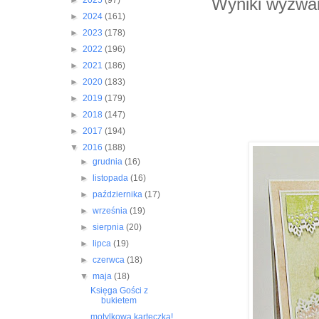
Wyniki wyzwan
►
2025
(97)
►
2024
(161)
►
2023
(178)
►
2022
(196)
►
2021
(186)
►
2020
(183)
►
2019
(179)
►
2018
(147)
►
2017
(194)
▼
2016
(188)
►
grudnia
(16)
►
listopada
(16)
►
października
(17)
►
września
(19)
►
sierpnia
(20)
►
lipca
(19)
►
czerwca
(18)
▼
maja
(18)
Księga Gości z
bukietem
motylkowa karteczka!