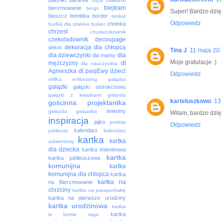
baloniki
baranek
baza
bałwanki
blejtram
bierzmowanie
bingo
Super! Bardzo dzię
bluszcz
bombka
border
brokat
Odpowiedz
choinka
budka dla ptaków
bukiet
chrzest
chusteczkownik
czekoladownik
decoupage
dekoracja
dla chłopca
dekor
Tina J
11 maja 20
dla dziewczynki
dla
dla mamy
Moje gratulacje :)
mężczyzny
dt
dla nauczyciela
Agnieszka
dt pasjEwy
dzieci
Odpowiedz
eMKa
embossing
gałązka
gałązki
gałązki ostrokrzewu
gałązki z kwiatkami
girlanda
karteluszkowo
13
gościnna projektantka
imieniny
gwiazda
gwiazdka
Witam, bardzo dzię
inspiracja
jajko
jemioła
Odpowiedz
kalendarz
jubileusz
kalendarz
kartka
kartka
adwentowy
dla dziecka
kartka imieninowa
kartka
kartka jubileuszowa
komunijna
kartka
komunijna dla chłopca
kartka
kartka na
na Bierzmowanie
chrzciny
kartka na parapetówkę
kartka na pierwsze urodziny
kartka urodzinowa
kartka
kartka
w formie taga