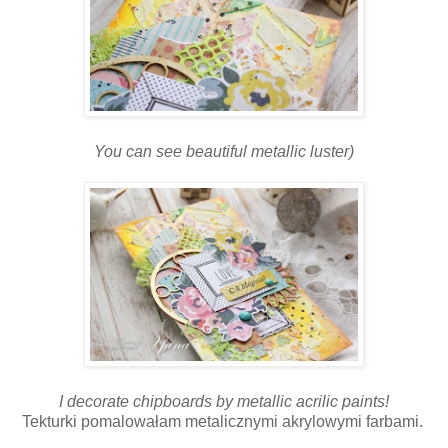
You can see beautiful metallic luster)
I decorate chipboards by metallic acrilic paints!
Tekturki pomalowałam metalicznymi akrylowymi farbami.