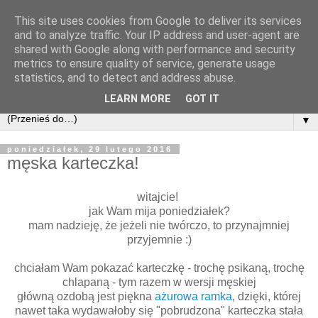
This site uses cookies from Google to deliver its services
and to analyze traffic. Your IP address and user-agent are
shared with Google along with performance and security
metrics to ensure quality of service, generate usage
statistics, and to detect and address abuse.
LEARN MORE
GOT IT
▼
poniedziałek, 29 lutego 2016
męska karteczka!
witajcie!
jak Wam mija poniedziałek?
mam nadzieję, że jeżeli nie twórczo, to przynajmniej
przyjemnie :)
chciałam Wam pokazać karteczkę - trochę psikaną, trochę
chlapaną - tym razem w wersji męskiej
główną ozdobą jest piękna
ażurowa ramka
, dzięki, której
nawet taka wydawałoby się "pobrudzona" karteczka stała