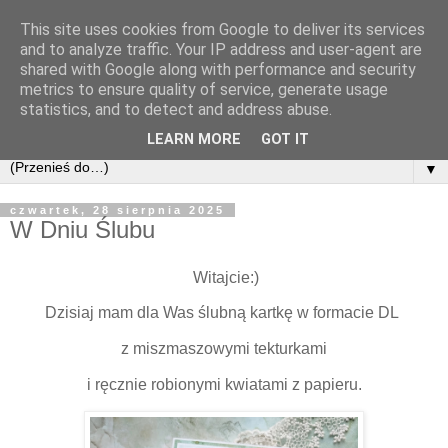
This site uses cookies from Google to deliver its services
and to analyze traffic. Your IP address and user-agent are
shared with Google along with performance and security
metrics to ensure quality of service, generate usage
statistics, and to detect and address abuse.
LEARN MORE
GOT IT
▼
czwartek, 28 sierpnia 2025
W Dniu Ślubu
Witajcie:)
Dzisiaj mam dla Was ślubną kartkę w formacie DL
z miszmaszowymi tekturkami
i ręcznie robionymi kwiatami z papieru.