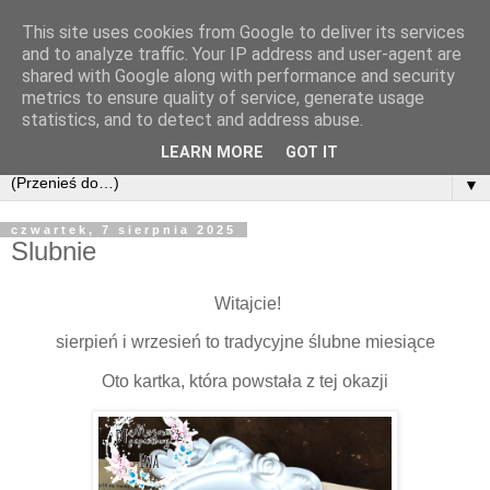
This site uses cookies from Google to deliver its services
and to analyze traffic. Your IP address and user-agent are
shared with Google along with performance and security
metrics to ensure quality of service, generate usage
statistics, and to detect and address abuse.
LEARN MORE
GOT IT
▼
czwartek, 7 sierpnia 2025
Slubnie
Witajcie!
sierpień i wrzesień to tradycyjne ślubne miesiące
Oto kartka, która powstała z tej okazji