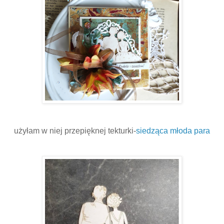
użyłam w niej przepięknej tekturki-
siedząca młoda para