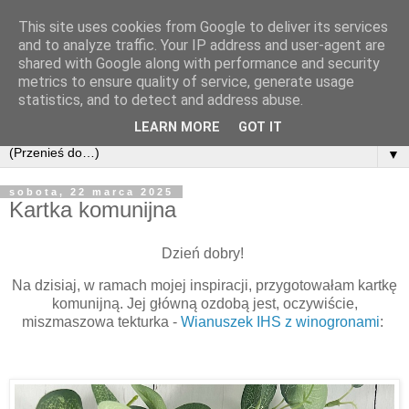
This site uses cookies from Google to deliver its services
and to analyze traffic. Your IP address and user-agent are
shared with Google along with performance and security
metrics to ensure quality of service, generate usage
statistics, and to detect and address abuse.
LEARN MORE
GOT IT
▼
sobota, 22 marca 2025
Kartka komunijna
Dzień dobry!
Na dzisiaj, w ramach mojej inspiracji, przygotowałam kartkę
komunijną. Jej główną ozdobą jest, oczywiście,
miszmaszowa tekturka -
Wianuszek IHS z winogronami
: