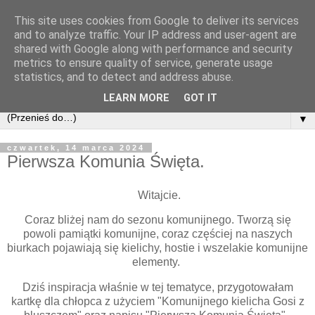
This site uses cookies from Google to deliver its services
and to analyze traffic. Your IP address and user-agent are
shared with Google along with performance and security
metrics to ensure quality of service, generate usage
statistics, and to detect and address abuse.
LEARN MORE
GOT IT
▼
czwartek, 14 marca 2024
Pierwsza Komunia Święta.
Witajcie.
Coraz bliżej nam do sezonu komunijnego. Tworzą się
powoli pamiątki komunijne, coraz częściej na naszych
biurkach pojawiają się kielichy, hostie i wszelakie komunijne
elementy.
Dziś inspiracja właśnie w tej tematyce, przygotowałam
kartkę dla chłopca z użyciem "Komunijnego kielicha Gosi z