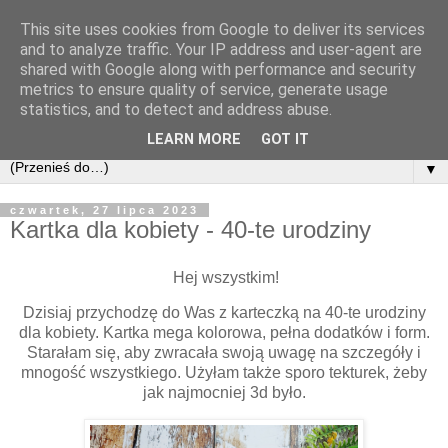
This site uses cookies from Google to deliver its services
and to analyze traffic. Your IP address and user-agent are
shared with Google along with performance and security
metrics to ensure quality of service, generate usage
statistics, and to detect and address abuse.
LEARN MORE
GOT IT
▼
czwartek, 27 lipca 2023
Kartka dla kobiety - 40-te urodziny
Hej wszystkim!
Dzisiaj przychodzę do Was z karteczką na 40-te urodziny
dla kobiety. Kartka mega kolorowa, pełna dodatków i form.
Starałam się, aby zwracała swoją uwagę na szczegóły i
mnogość wszystkiego. Użyłam także sporo tekturek, żeby
jak najmocniej 3d było.