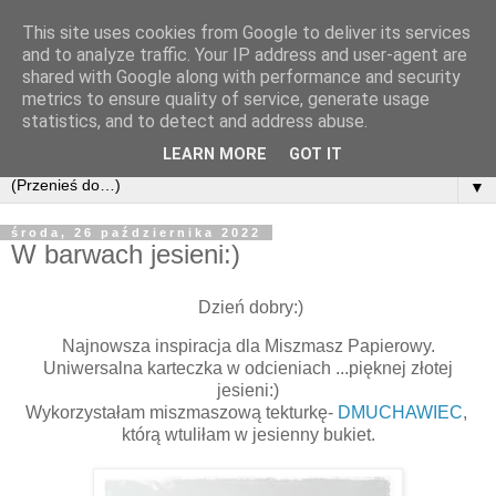
This site uses cookies from Google to deliver its services
and to analyze traffic. Your IP address and user-agent are
shared with Google along with performance and security
metrics to ensure quality of service, generate usage
statistics, and to detect and address abuse.
LEARN MORE
GOT IT
▼
środa, 26 października 2022
W barwach jesieni:)
Dzień dobry:)
Najnowsza inspiracja dla Miszmasz Papierowy.
Uniwersalna karteczka w odcieniach ...pięknej złotej
jesieni:)
Wykorzystałam miszmaszową tekturkę-
DMUCHAWIEC
,
którą wtuliłam w jesienny bukiet.