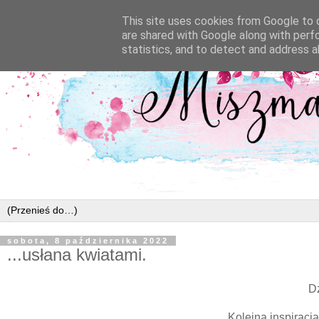
This site uses cookies from Google to d
are shared with Google along with perf
statistics, and to detect and address a
sobota, 8 października 2022
...usłana kwiatami.
Dz
Kolejna inspiracj