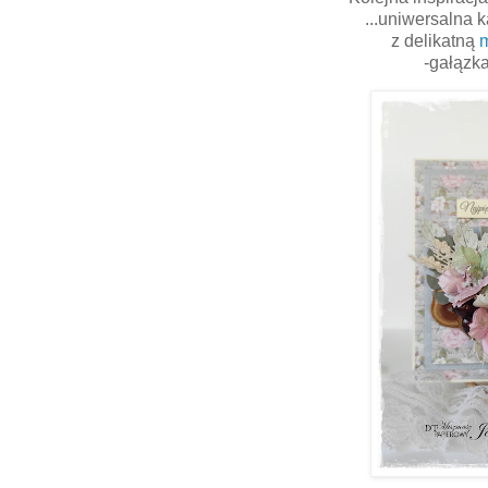
...uniwersalna 
z delikatną
-gałązka