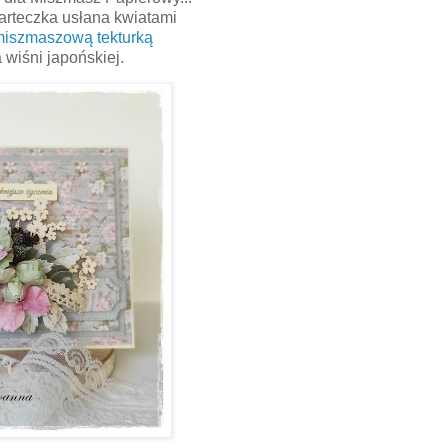
karteczka usłana kwiatami
miszmaszową tekturką
 wiśni japońskiej.