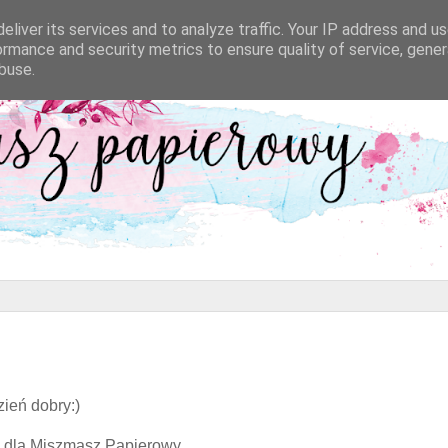
eliver its services and to analyze traffic. Your IP address and u
ormance and security metrics to ensure quality of service, gene
buse.
ień dobry:)
a dla Miszmasz Papierowy...