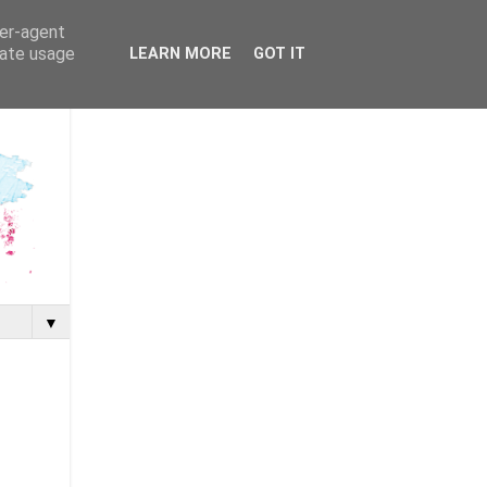
ser-agent
rate usage
LEARN MORE
GOT IT
▼