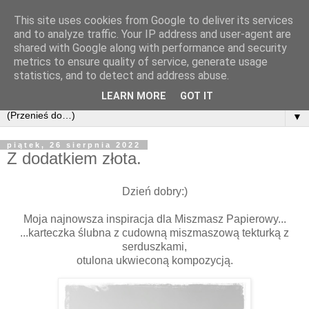
This site uses cookies from Google to deliver its services
and to analyze traffic. Your IP address and user-agent are
shared with Google along with performance and security
metrics to ensure quality of service, generate usage
statistics, and to detect and address abuse.
LEARN MORE
GOT IT
▼
piątek, 26 sierpnia 2022
Z dodatkiem złota.
Dzień dobry:)
Moja najnowsza inspiracja dla Miszmasz Papierowy...
...karteczka ślubna z cudowną miszmaszową tekturką z
serduszkami,
otulona ukwieconą kompozycją.