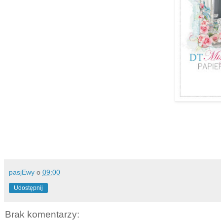
pasjEwy
o
09:00
Udostępnij
Brak komentarzy: