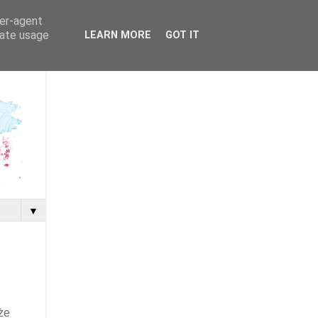
ser-agent
rate usage
LEARN MORE
GOT IT
▼
 że