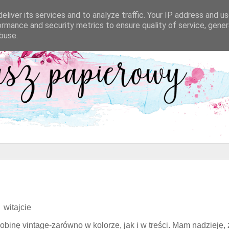
eliver its services and to analyze traffic. Your IP address and u
ormance and security metrics to ensure quality of service, gene
buse.
witajcie
binę vintage-zarówno w kolorze, jak i w treści. Mam nadzieję,