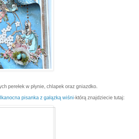
ych perełek w płynie, chlapek oraz gniazdko.
lkanocna pisanka z gałązką wiśni
-którą znajdziecie tutaj: