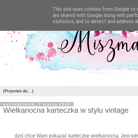
This site uses cookies from Google to d
are shared with Google along with perf
statistics, and to detect and address a
poniedziałek, 7 marca 2022
Wielkanocna karteczka w stylu vintage
dziś chcę Wam pokazać karteczkę wielkanocną. Jest odro