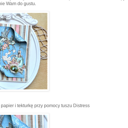
nie Wam do gustu.
papier i tekturkę przy pomocy tuszu Distress