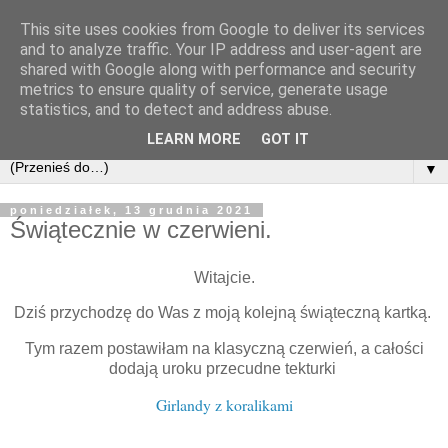
This site uses cookies from Google to deliver its services
and to analyze traffic. Your IP address and user-agent are
shared with Google along with performance and security
metrics to ensure quality of service, generate usage
statistics, and to detect and address abuse.
LEARN MORE
GOT IT
▼
poniedziałek, 13 grudnia 2021
Świątecznie w czerwieni.
Witajcie.
Dziś przychodzę do Was z moją kolejną świąteczną kartką.
Tym razem postawiłam na klasyczną czerwień, a całości
dodają uroku przecudne tekturki
Girlandy z koralikami