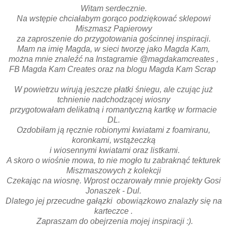
Witam serdecznie.
Na wstępie chciałabym gorąco podziękować sklepowi
Miszmasz Papierowy
za zaproszenie do przygotowania gościnnej inspiracji.
Mam na imię Magda, w sieci tworzę jako Magda Kam,
można mnie znaleźć na Instagramie @magdakamcreates ,
FB Magda Kam Creates oraz na blogu Magda Kam Scrap
W powietrzu wirują jeszcze płatki śniegu, ale czując już
tchnienie nadchodzącej wiosny
przygotowałam delikatną i romantyczną kartkę w formacie
DL.
Ozdobiłam ją ręcznie robionymi kwiatami z foamiranu,
koronkami, wstążeczką
i wiosennymi kwiatami oraz listkami.
A skoro o wiośnie mowa, to nie mogło tu zabraknąć tekturek
Miszmaszowych z kolekcji
Czekając na wiosnę. Wprost oczarowały mnie projekty Gosi
Jonaszek - Dul.
Dlatego jej przecudne gałązki obowiązkowo znalazły się na
karteczce .
Zapraszam do obejrzenia mojej inspiracji :).