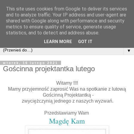
This site uses cookies from Google to deliver its services
and to analyze traffic. Your IP address and user-agent are
shared with Google along with performance and security
metrics to ensure quality of service, generate usage
statistics, and to detect and address abuse.
LEARN MORE
GOT IT
▼
wtorek, 16 lutego 2021
Gościnna projektantka lutego
Witamy !!!!
Mamy przyjemność zaprosić Was na spotkanie z lutową
Gościnną Projektantką -
zwyciężczynią jednego z naszych wyzwań.
Przedstawiamy Wam
Magdę Kam