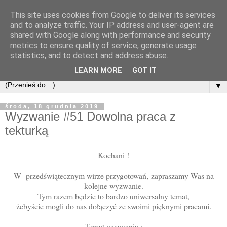
This site uses cookies from Google to deliver its services
and to analyze traffic. Your IP address and user-agent are
shared with Google along with performance and security
metrics to ensure quality of service, generate usage
statistics, and to detect and address abuse.
LEARN MORE
GOT IT
▼
środa, 18 grudnia 2019
Wyzwanie #51 Dowolna praca z
tekturką
Kochani !
W przedświątecznym wirze przygotowań, zapraszamy Was na
kolejne wyzwanie.
Tym razem będzie to bardzo uniwersalny temat,
żebyście mogli do nas dołączyć ze swoimi pięknymi pracami.
Temat wyzwania :