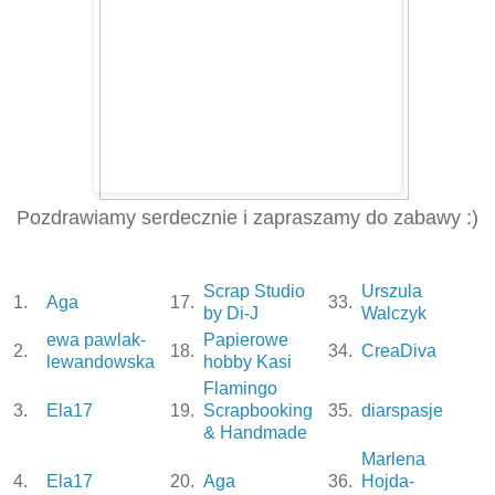
Pozdrawiamy serdecznie
i zapraszamy do zabawy :)
Scrap Studio
Urszula
1.
Aga
17.
33.
by Di-J
Walczyk
ewa pawlak-
Papierowe
2.
18.
34.
CreaDiva
lewandowska
hobby Kasi
Flamingo
3.
Ela17
19.
Scrapbooking
35.
diarspasje
& Handmade
Marlena
4.
Ela17
20.
Aga
36.
Hojda-