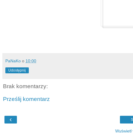
PaNaKo
o
10:00
Udostępnij
Brak komentarzy:
Prześlij komentarz
‹
S
Wyświetl