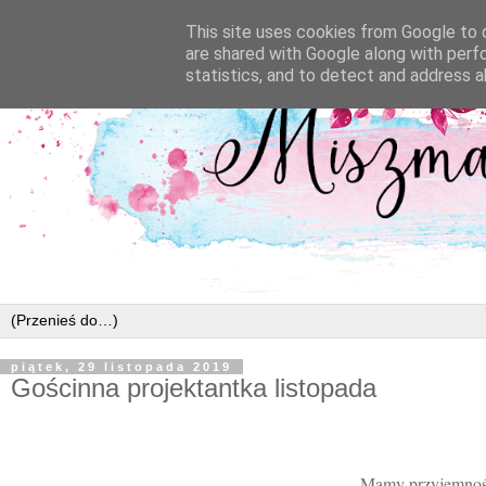
This site uses cookies from Google to d
are shared with Google along with perf
statistics, and to detect and address a
piątek, 29 listopada 2019
Gościnna projektantka listopada
Mamy przyjemność