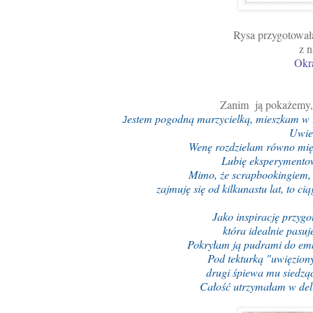
Rysa przygotowała
z n
Okr
Zanim ją pokażemy
estem pogodną marzycielką, mieszkam w 
J
Uwie
Wenę rozdzielam równo międ
Lubię eksperymentow
Mimo, że scrapbookingiem, c
zajmuję się od kilkunastu lat, to 
Jako inspirację przygo
która idealnie pasuj
Pokryłam ją pudrami do em
Pod tekturką "uwięziony
drugi śpiewa mu siedzą
Całość utrzymałam w delika