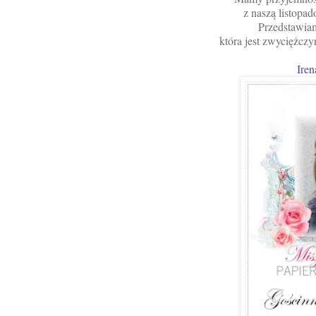
z naszą listopad
Przedstawia
która jest zwyciężcz
Ire