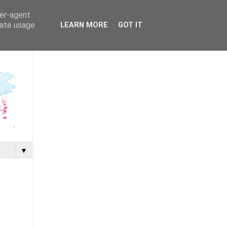
ser-agent
rate usage
LEARN MORE
GOT IT
▼