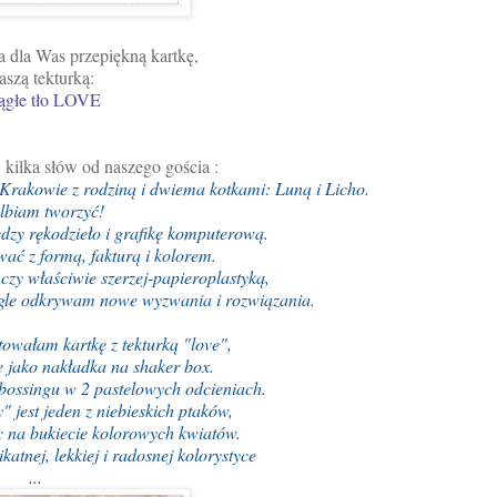
 dla Was przepiękną kartkę,
aszą tekturką:
ągłe tło LOVE
,
k
ilka słów od naszego gościa :
Krakowie z rodziną i dwiema kotkami: Luną i Licho.
lbiam tworzyć!
zy rękodzieło i grafikę komputerową.
ać z formą, fakturą i kolorem.
zy właściwie szerzej-papieroplastyką,
ciągle odkrywam nowe wyzwania i rozwiązania.
towałam kartkę z tekturką "love",
e jako nakładka na shaker box.
bossingu w 2 pastelowych odcieniach.
" jest jeden z niebieskich ptaków,
c na bukiecie kolorowych kwiatów.
tnej, lekkiej i radosnej kolorystyce
...