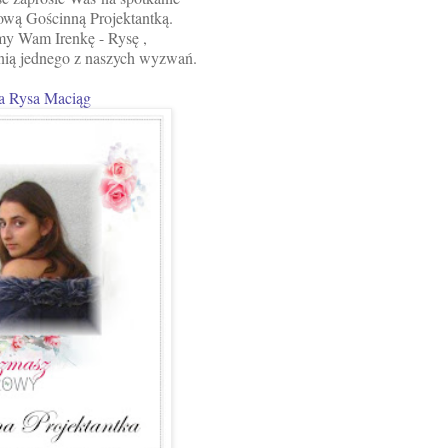
ową Gościnną Projektantką.
my Wam Irenkę - Rysę ,
ynią jednego z naszych wyzwań.
na Rysa Maciąg