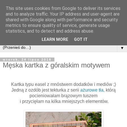
This site uses cookies from Google to deliver its services
and to analyze traffic. Your IP address and user-agent are
shared with Google along with performance and security
metrics to ensure quality of service, generate usage
statistics, and to detect and address abuse.
LEARN MORE
GOT IT
▼
wtorek, 24 lipca 2018
Męska kartka z góralskim motywem
Kartka typu easel z mnóstwem dodatków i mediów ;)
Jedną z ozdób jest tekturka z serii
ażurowe tła,
którą
pocieniowałam brązowym tuszem
i przycięłam na kilka mniejszych elementów.