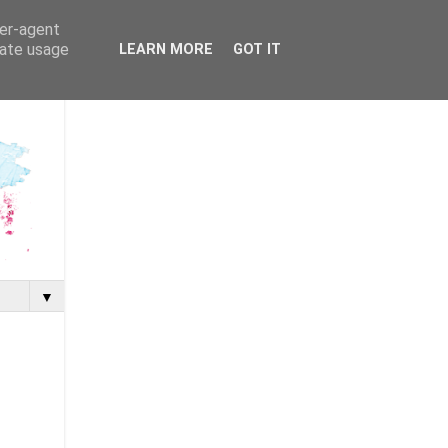
ser-agent
rate usage
LEARN MORE
GOT IT
▼