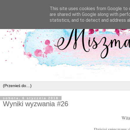
This site uses cookies from Google to d
are shared with Google along with perf
statistics, and to detect and address a
sobota, 6 stycznia 2018
Wyniki wyzwania #26
Wita
Dzisiaj spieszymy