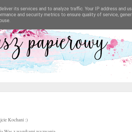
eliver its services and to analyze traffic. Your IP address and u
ormance and security metrics to ensure quality of service, gene
buse.
jcie Kochani :)
 do Was z wynikami wyzwania