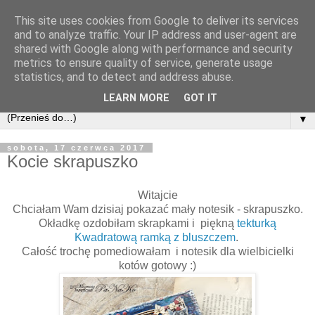
This site uses cookies from Google to deliver its services
and to analyze traffic. Your IP address and user-agent are
shared with Google along with performance and security
metrics to ensure quality of service, generate usage
statistics, and to detect and address abuse.
LEARN MORE
GOT IT
▼
sobota, 17 czerwca 2017
Kocie skrapuszko
Witajcie
Chciałam Wam dzisiaj pokazać mały notesik - skrapuszko.
Okładkę ozdobiłam skrapkami i piękną
tekturką
Kwadratową ramką z bluszczem
.
Całość trochę pomediowałam i notesik dla wielbicielki
kotów gotowy :)