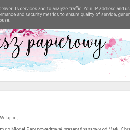
eliver its services and to analyze traffic. Your IP address and u
ormance and security metrics to ensure quality of service, gene
buse.
Witajcie,
m do Młodej Pary powędrował prezent finansowy od Matki Chrz