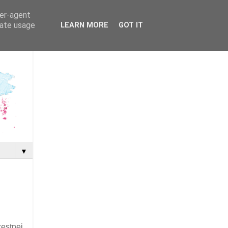
ser-agent
rate usage
LEARN MORE
GOT IT
▼
estnej.