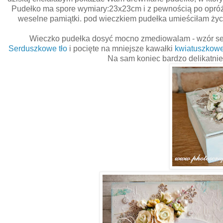
Pudełko ma spore wymiary:23x23cm i z pewnością po opróżn
weselne pamiątki. pod wieczkiem pudełka umieściłam życze
Wieczko pudełka dosyć mocno zmediowalam - wzór ser
Serduszkowe tło
i pocięte na mniejsze kawałki
kwiatuszkowe
Na sam koniec bardzo delikatni