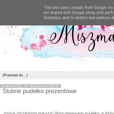
This site uses cookies from Google to d
are shared with Google along with perf
statistics, and to detect and address a
niedziela, 17 kwietnia 2016
Ślubne pudełko prezentowe
dzisiaj chciałabym pokazać Wam drewniane pudełko, w który