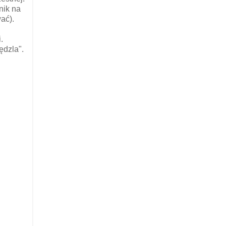
nik na
ać).
.
dzla".