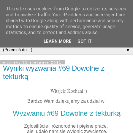
This site uses cookies from Google to deliver its services
and to analyze traffic. Your IP address and user-agent are
shared with Google along with performance and security
metrics to ensure quality of service, generate usage
statistics, and to detect and address abuse.
LEARN MORE
GOT IT
▼
wtorek, 31 sierpnia 2021
Wyniki wyzwania #69 Dowolne z
tekturką
Witajcie Kochani :)
Bardzo Wam dziękujemy za udział w
Wyzwaniu #69 Dowolne z tekturką
Zgłosiliście różnorodne i piękne prace,
ale udało nam się wyłonić zwycięzcę.