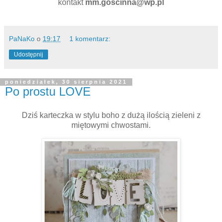
kontakt
mm.goscinna@wp.pl
PaNaKo
o
19:17
1 komentarz:
Udostępnij
poniedziałek, 30 sierpnia 2021
Po prostu LOVE
Dziś karteczka w stylu boho z dużą ilością zieleni z
miętowymi chwostami.