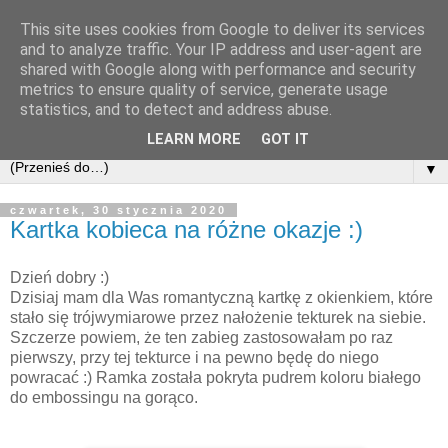
This site uses cookies from Google to deliver its services
and to analyze traffic. Your IP address and user-agent are
shared with Google along with performance and security
metrics to ensure quality of service, generate usage
statistics, and to detect and address abuse.
LEARN MORE
GOT IT
▼
czwartek, 30 stycznia 2020
Kartka kobieca na różne okazje :)
Dzień dobry :)
Dzisiaj mam dla Was romantyczną kartkę z okienkiem, które
stało się trójwymiarowe przez nałożenie tekturek na siebie.
Szczerze powiem, że ten zabieg zastosowałam po raz
pierwszy, przy tej tekturce i na pewno będę do niego
powracać :) Ramka została pokryta pudrem koloru białego
do embossingu na gorąco.