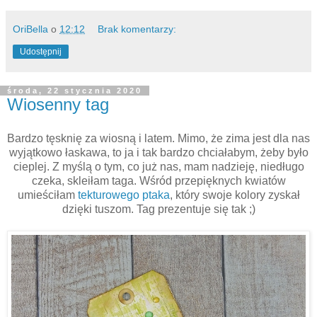
OriBella
o
12:12
Brak komentarzy:
Udostępnij
środa, 22 stycznia 2020
Wiosenny tag
Bardzo tęsknię za wiosną i latem. Mimo, że zima jest dla nas
wyjątkowo łaskawa, to ja i tak bardzo chciałabym, żeby było
cieplej. Z myślą o tym, co już nas, mam nadzieję, niedługo
czeka, skleiłam taga. Wśród przepięknych kwiatów
umieściłam
tekturowego ptaka
, który swoje kolory zyskał
dzięki tuszom. Tag prezentuje się tak ;)