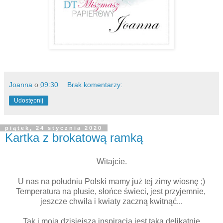
Joanna
o
09:30
Brak komentarzy:
Udostępnij
piątek, 24 stycznia 2020
Kartka z brokatową ramką
Witajcie.
U nas na południu Polski mamy już tej zimy wiosnę ;)
Temperatura na plusie, słońce świeci, jest przyjemnie,
jeszcze chwila i kwiaty zaczną kwitnąć...
Tak i moja dzisiejsza inspiracja jest taka delikatnie